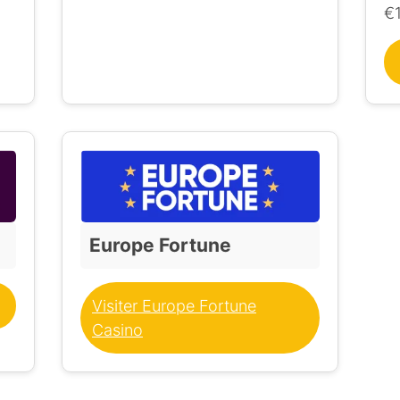
€1
Europe Fortune
Visiter Europe Fortune
Casino