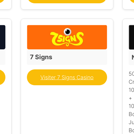
7 Signs
50
Visiter 7 Signs Casino
C
1
+
1
B
Ju
B