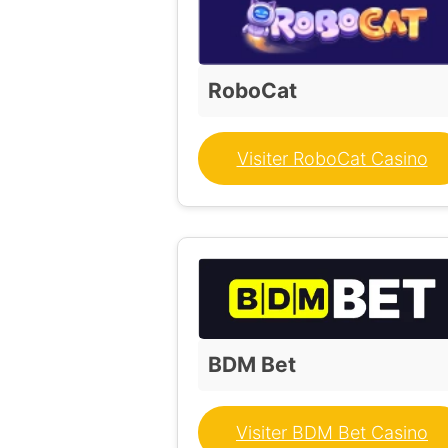
RoboCat
Visiter RoboCat Casino
BDM Bet
Visiter BDM Bet Casino